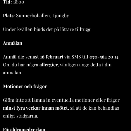
Tid:
18:00
Plats:
Sunnerbohallen, Ljungby
Under kvällen bjuds det på lättare tilltugg.
Anmälan
Anmäl dig senast
16 februari
via SMS till
070-564 20 14
.
Om du har några
allergier
, vänligen ange detta i din
anmälan.
Motioner och frågor
Glöm inte att lämna in eventuella motioner eller frågor
minst fyra veckor innan mötet
, så att de kan behandlas
enligt stadgarna.
Föräldramedverkan