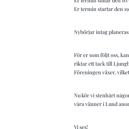
Er termin slutar den 10/
Er termin startar den 19
Nybörjar intag planeras 
För er som följt oss, kan
riktar ett tack till Ljun
Föreningen växer, vilket 
Nu kör vi stenhårt någon
våra vänner i Lund ano
Vi ses!