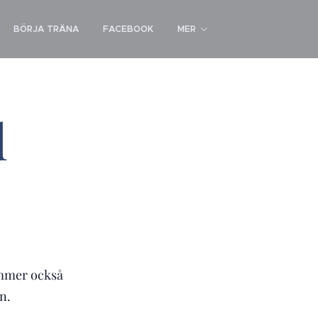
BÖRJA TRÄNA
FACEBOOK
MER
d
ommer också
n.