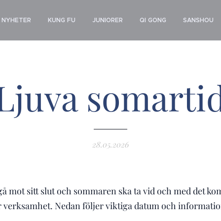
NYHETER
KUNG FU
JUNIORER
QI GONG
SANSHOU
Ljuva somarti
28.05.2026
gå mot sitt slut och sommaren ska ta vid och med det k
 verksamhet. Nedan följer viktiga datum och informatio