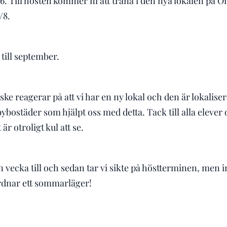
6. Till hösten kommer ni att träna i den nya lokalen på 
/8.
till september.
ske reagerar på att vi har en ny lokal och den är lokaliser
gbybostäder som hjälpt oss med detta. Tack till alla elever
är otroligt kul att se.
 vecka till och sedan tar vi sikte på höstterminen, men i
rdnar ett sommarläger!