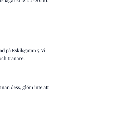
Onsdagar kl 18:00-20:00.
ad på Eskilsgatan 5. Vi
 och tränare.
nnan dess, glöm inte att